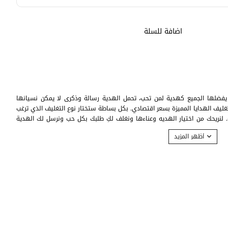
اضافة للسلة
يفضلها الجميع كهدية لمن تحب، تحمل الهدية رسالة وذكرى لا يمكن نسيانها
ليف الهدايا المميزة بسعر اقتصادي. بكل بساطة ستختار نوع التغليف الذي ترغب
. لنريحك من اختيار الهديه وعناءها ونغلف لكِ طلبك بكل حب ونرسل لك الهدية
 بريفي روز للهدايا :
رق تغليف مميز، حشوة ورق اسود، تغليف خارجي فاخر، و كرت صنع بحب.
مع نقشة مميزة سدو احمر.
مع هديتك.
مميزة.
الكتابة عليه.