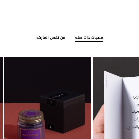
يمكن اضافة التغليف لطلبك من خيارات المنتجات
مميزات خدمة تغليف هدايا بريفي روز :
نوفر لك تغليف هدايا انيق ومميز بسعر رمزي.
توصيل الهدايا لأحبابك في اي مكان في السعو
منتجات ذات صلة
من نفس الماركة
نوفر لك الكتابة على كرت الأهداء لتزيد من قيم
اسلوب مميز ومبتكر لنجعل كل هدية لذكرى جمي
تغليف يجمع بين الالوان الاكثر طلباٌ وانتشاراً
لا يتم إرفاق فاتورة الطلب مع جميع طلبات الإهد
يتم اضافة بطاقة اهداء بعبارات من اختيارك مع 
لمشاهدة جميع خيارات
تغليف الهدايا
الحصرية من بري
تشكيلة متنوعة من ا
أفكار هدايا رجاليه ونسائ