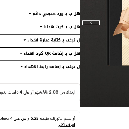
هل ب بـ ورد طبيعي دائم
هل ب بـ كرت هدايا
ل ترغب بـ كتابة عبارة اهداء
هل ب بـ إضافة QR كود اهداء
ل ترغب بـ إضافة رابط الاهداء
أو قسم فاتورتك بقيمة
6.25 ر.س
على
4
دفعات 
اعرف أكثر