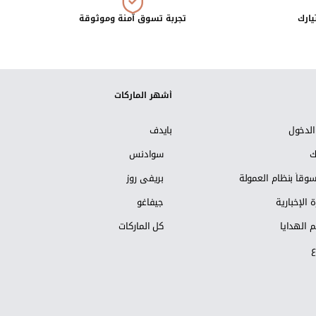
يارك
تجربة تسوق آمنة وموثوقة
أشهر الماركات
لدخول
بايدف
ك
سوادنس
وقاً بنظام العمولة
بريفي روز
 الإخبارية
جيفاغو
 الهدايا
كل الماركات
ع