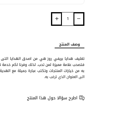
وصف المنتج
تغليف هدايا بريفي روز هي من اصدق الهدايا التى 
فتصحب علامة مميزة لمن تحب. لذلك وفرنا لكم خدمة تغ
به من خيارات المنتجات وتكتب عبارة جميلة مع الهدية
الى العنوان الذي ترغب به.
مواصفات تغليف هدايا ورق بيج مع فيونكة سدو من
اطرح سؤالا حول هذا المنتج
خيار تغليف انيق يتكون من كرتون ريساكيل، و
يأتي التغليف بورق لون بيج وشريطة لون بيج 
صندوق هدايا مميز يأتي بعدة أحجام ليتناسب 
يتم لف الصندوق بورق تغليف انيق مع شريطة 
يضاف كرت إهداء مجاني من اختيارك مع الطلب و