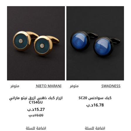
SWADNESS
متوفر
NIETO MARANI
متوفر
كبك سوادنس SC20
ازرار كبك ذهبي أزرق نيتو ماراني
C154GU
16.78د.ب
15.27د.ب
19.09د.ب
اضافة للسلة
اضافة للسلة