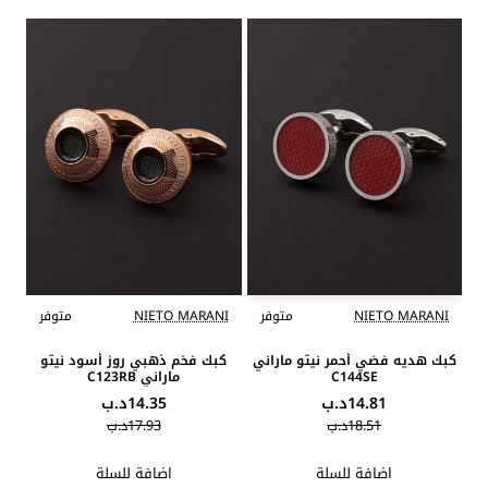
NIETO MARANI
متوفر
NIETO MARANI
متوفر
كبك هديه فضي أحمر نيتو ماراني
كبك فخم ذهبي روز أسود نيتو
C144SE
ماراني C123RB
14.81د.ب
14.35د.ب
18.51د.ب
17.93د.ب
اضافة للسلة
اضافة للسلة