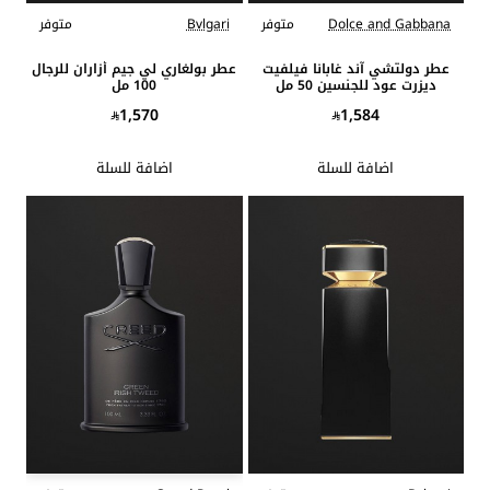
Dolce and Gabbana
متوفر
Bvlgari
متوفر
عطر دولتشي آند غابانا فيلفيت
عطر بولغاري لي جيم أزاران للرجال
ديزرت عود للجنسين 50 مل
100 مل
1,570
1,584
اضافة للسلة
اضافة للسلة