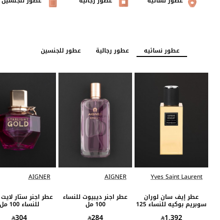
عطور نسائية
عطور رجالية
عطور للجنسين
عطور نسائيه
عطور رجالية
عطور للجنسين
AIGNER
AIGNER
Yves Saint Laurent
عطر إيف سان لوران
عطر اجنر ديبيوت للنساء
عطر اجنر ستار لايت
سوبريم بوكيه للنساء 125
100 مل
للنساء 100 مل
مل
304
284
1,392