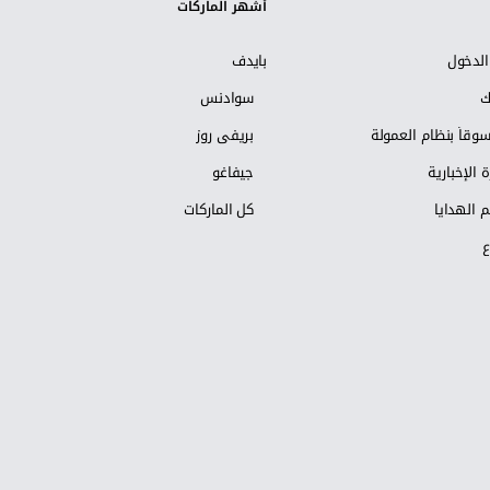
أشهر الماركات
لدخول
بايدف
ك
سوادنس
وقاً بنظام العمولة
بريفي روز
 الإخبارية
جيفاغو
 الهدايا
كل الماركات
ع