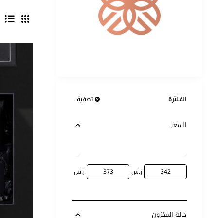
الفلترة
تصفية
السعر
ر.س
ر.س
حالة المخزون