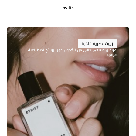
متابعة
زيوت عطرية فاخرة
فوحان طبيعي خالي من الكحول دون روائح اصطناعية
مزعجة