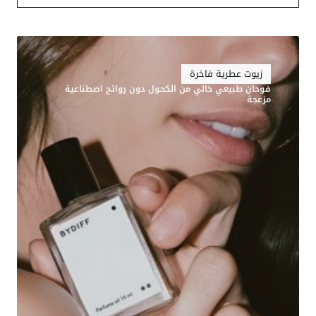
زيوت عطرية فاخرة
فوحان طبيعي خالي من الكحول دون روائح اصطناعية
مزعجة