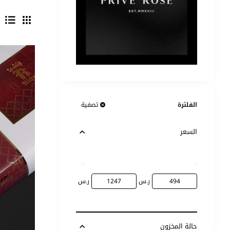
الفلترة
تصفية
السعر
ر.س
ر.س
حالة المخزون