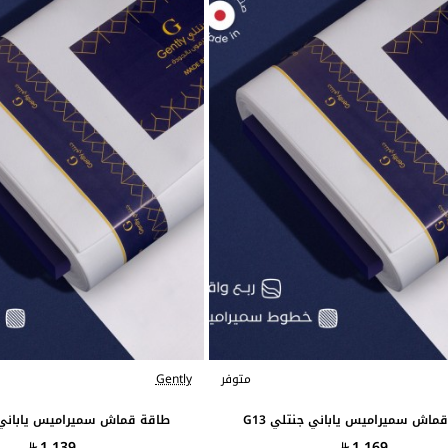
متوفر
Gently
ماش سميراميس ياباني جنتلي G13
طاقة قماش سميراميس ياباني جن
1,139
1,169