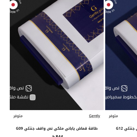
متوفر
Gently
متوفر
تلي G12
طاقة قماش ياباني ملكي نص واقف جنتلي G09
844