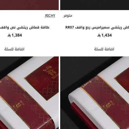
متوفر
RICHY
ش ريتشي سميراميس ربع واقف RR07
طاقة قماش ريتشي نص واقف منق
1,384
1,434
اضافة للسلة
اضافة للسلة