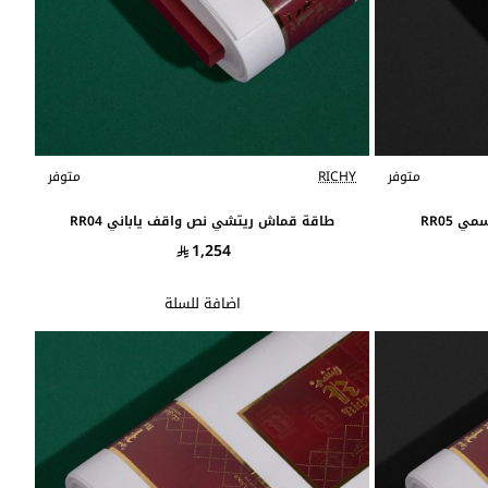
متوفر
RICHY
متوفر
RR05
طاقة قماش ريتشي نص واقف ياباني RR04
1,254
اضافة للسلة