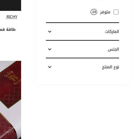
متوفر
24
RICHY
طاقة قما
الماركات
الجنس
نوع المنتج