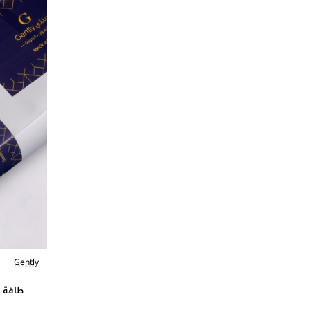
Gently
طاقة ق