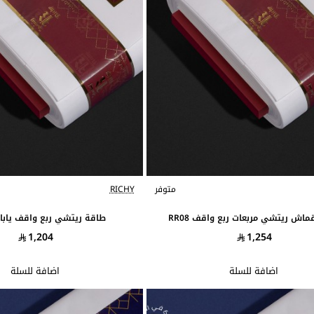
متوفر
RICHY
اش ريتشي مربعات ربع واقف RR08
طاقة ريتشي ربع واقف ياباني 1
1,204
1,254
اضافة للسلة
اضافة للسلة