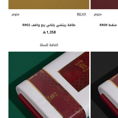
متوفر
RICHY
متوفر
ط RR09
طاقة ريتشي ياباني ربع واقف RR02
1,358
اضافة للسلة