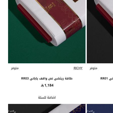
متوفر
RICHY
متوفر
RR0
طاقة ريتشي نص واقف ياباني RR03
1,184
اضافة للسلة