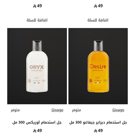
49
49
اضافة للسلة
اضافة للسلة
Givago
متوفر
Givago
متوفر
جديد
جديد
جل استحمام ديزاير جيفاغو 300 مل
جل استحمام أوريكس 300 مل
49
49