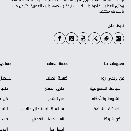
بوكسات هدايا أنيقة تحتوي على تشكيلة حصرية من الورود الطبيعية الدائمة
وحتى العطور الفاخرة والساعات الأنيقة والإكسسوارات العصرية، عبّر عن حبك
بأسلوبك مختلف.
تابعنا على
معلومات عنا
خدمة العملاء
حسابي
عن بريفي روز
كيفية الطلب
تسجيل 
سياسة الخصوصية
طرق الدفع
طلبا
الشروط والأحكام
عن الشحن
كن مس
الاسئلة الشائعة
سياسية الاستبدال والاسترجاع
النشر
كن شريكاً
الغاء حساب العميل
قسائم
اتصل بنا
الإرجا