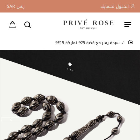
الدخول لحسابك
ر.س
SAR
سبحة يسر مع فضة 925 تمليكة 9E15
home