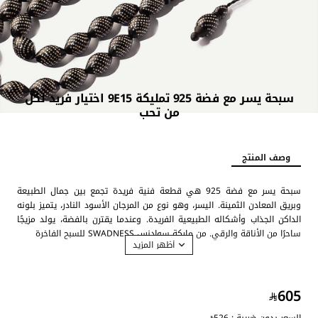
سبحة يسر مع فضة 925 تمليكة 9E15 اختيار فريد لكل
من تحب
جديد
وصف المنتج
سبحة يسر مع فضة 925 هي قطعة فنية فريدة تجمع بين جمال الطبيعة
وبريق المعادن الثمينة. اليسر، وهو نوع من المرجان الأسود النادر، يتميز بلونه
الداكن الجذاب وأشكاله الطبيعية الفريدة. وعندما يقترن بالفضة، يولد مزيجًا
ساحرًا من الأناقة والرقي. من ماركة سوادنس SWADNESS للسبح الفاخرة
مواصفات سبح اليسر:
تأتي السبحة باللون اسود مع فضة.
605
تتميز بشكة تمليكة من نفس الحجر.
مشغولة بالفضة الخالصة عيار 925