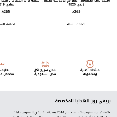
سبحة تراب الكهرمان اصفر مع كركوشة تفصال
سبحة تراب الكهرمان اصفر
زيتي 9E20
عنابي 9E19
265
265
اضافة للسلة
اضافة للس
منتجات أصلية
شحن سريع لكل
تغليف 
ومضمونه
مدن السعودية
مخصص من 
بريفي روز للهدايا المخصصة
علامة تجارية سعودية تأسست عام 2014 بمدينة الخبر في السعودية، ابتكرنا