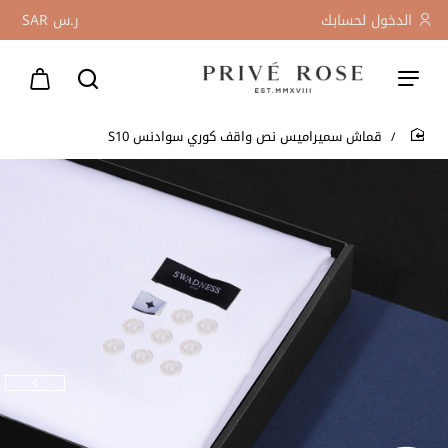
الدخول لحسابك
ر.س
SAR
قماش سميراميس نص واقف كوري سوادنس S10
home