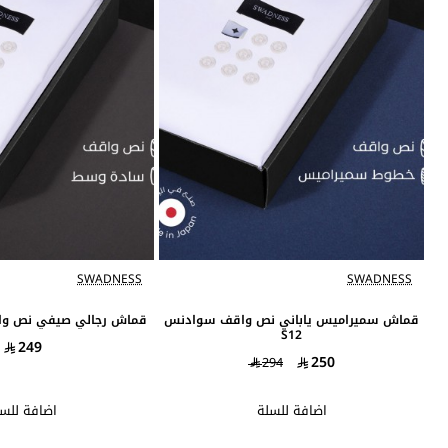
SWADNESS
SWADNESS
قماش سميراميس ياباني نص واقف سوادنس
قماش رجالي صيفي نص واق
S12
249
250
294
اضافة للسلة
اضافة للس