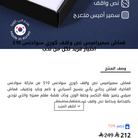
قماش سميراميس نص واقف كوري سوادنس S10
اختيار فريد لكل من تحب
وصف المنتج
قماش سميراميس نص واقف كوري سوادنس S10 من ماركة سوادنس
الفاخرة، قماش رجالي يأتي بنسيج أنسيابي و ناعم وبارد وخفيف. قماش
صيفي يتميز بقلة التكسر وخفة الوزن وذات نقشة مقلم مميزة والتي توحي
بالفخامة وبخامة نص واقف غير شفافة وخفيفة.
مميزات الأقمشة الرجالية اليابانية من سوادنس :
-15%
خصم
212
249
قماش كوري نص واقف نقشة مقلمة .