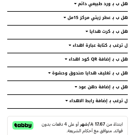
هل ب بـ ورد طبيعي دائم
تعليمات غسيل القماش :
هل ب بـ عطر زيتي مركز 15مل
قبل تفصيل الثوب يُغسل القماش بالماء البارد أولاً حتى يتم حياكته
على المقاس المضبوط .
هل ب بـ كرت هدايا
وبعد تفصيل القماش يفضل تنظيفه منفصلاً أو مع الألوان البيضاء بماء
فاتر مع الصابون السائل .
ل ترغب بـ كتابة عبارة اهداء
اتباع إرشادات الغسيل والتي تأتي مرفقة مع القماش وذلك لعمر أطول
للقماش .
هل ب بـ إضافة QR كود اهداء
لمشاهدة أحدث الاقمشة الصيفية لعام 2023 على متجر بريفي روز قم
بالضغط هنا
هل ب بـ تغليف هدايا صندوق وحشوة
تشكيلة متنوعة من الهدايا
هل ب بـ إضافة دهن عود
الفاخرة
ل ترغب بـ إضافة رابط الاهداء
أفكار هدايا رجاليه ونسائيه تناسب
كل الأوقات والمناسبات