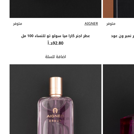
متوفر
AIGNER
متوفر
 نمبر ون عود
عطر اجنر كارا ميا سولو تو للنساء 100 مل
92.80د.أ
اضافة للسلة