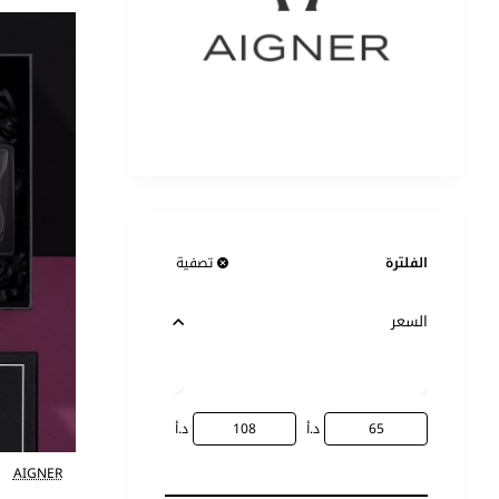
الفلترة
تصفية
السعر
د.أ
د.أ
AIGNER