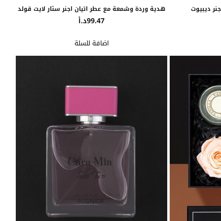
نر ديبيوت
هدية وردة وشمعة مع عطر اتيان اجنر ستار لايت قولد
99.47د.أ
اضافة للسلة