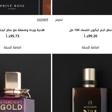
متوفر
AIGNER
عطر اجنر ايكون للنساء 100 مل
هدية وردة وشمعة مع عطر ايجنر
99.20د.أ
95.73د.أ
اضافة للسلة
اضافة للسلة