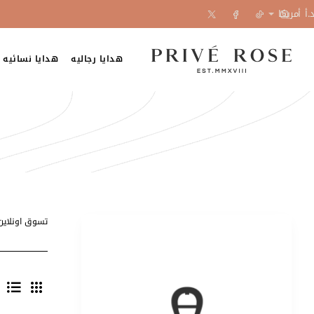
.أ
أمريكا
هدايا رجاليه
هدايا نسائيه
تسوق اونلاين ماركة AIGNER من موقع بريفي روز الرسمي لله