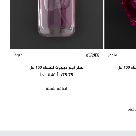
متوفر
AIGNER
متوفر
1 مل
عطر اجنر ديبيوت للنساء 100 مل
75.75د.أ
110.40د.أ
اضافة للسلة
ئمة.