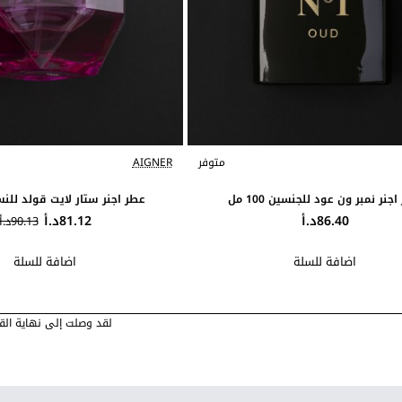
متوفر
AIGNER
جنر نمبر ون عود للجنسين 100 مل
عطر اجنر ستار لايت قولد للنساء 00
86.40د.أ
81.12د.أ
90.13د.أ
اضافة للسلة
اضافة للسلة
لقد وصلت إلى نهاية القا