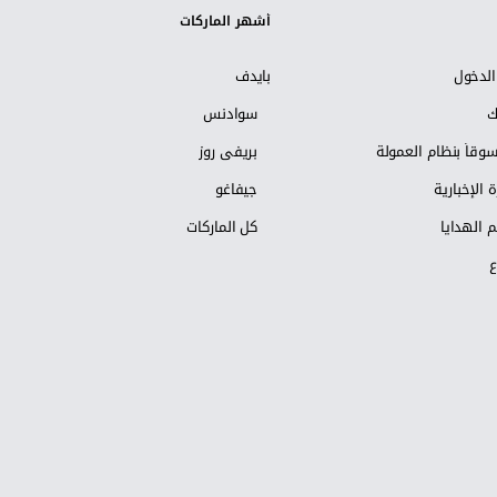
أشهر الماركات
لدخول
بايدف
ك
سوادنس
وقاً بنظام العمولة
بريفي روز
 الإخبارية
جيفاغو
 الهدايا
كل الماركات
ع