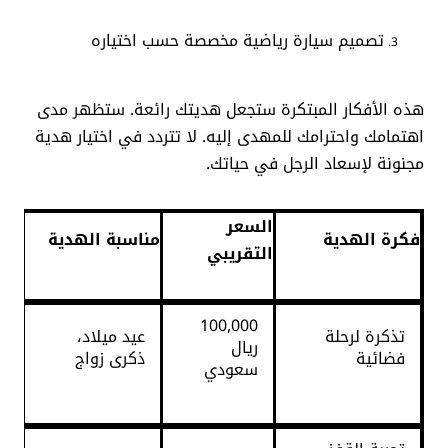
تصميم سيارة رياضية مخصصة حسب اختياره
هذه الأفكار المبتكرة ستجعل هديتك رائعة. ستظهر مدى
اهتمامك واحترامك للمهدى إليه. لا تتردد في اختيار هدية
مجنونة لإسعاد الرجل في حياتك.
السعر
فكرة الهدية
مناسبة الهدية
التقريبي
100,000
تذكرة لرحلة
عيد ميلاد،
ريال
فضائية
ذكرى زواج
سعودي