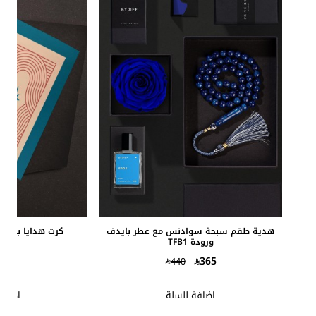
الافضل مبيعاً
هدية طقم سبحة سوادنس مع عطر بايدف
كرت هدايا بتصميم 
ورودة TFB1
7
365
440
اضافة للسلة
اضافة