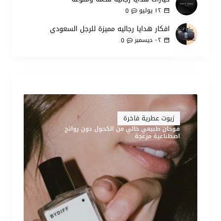
١٢
يوليو
0
افكار هدايا رجاليه مميزة للرجل السعودي
٠٢
ديسمبر
0
زيوت عطرية فاخرة
فوحان طبيعي خالي من الكحول دون روائح
اصطناعية مزعجة