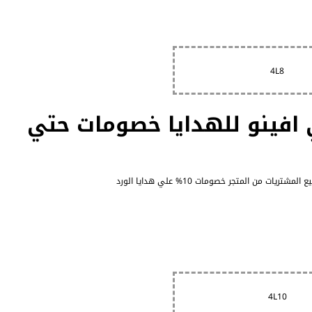
4L8
افينو للهدايا خصومات حتي
4L10