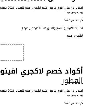
luxuryav.net
كود خصم 20%
لطلبات الاونلاين انسخ والصق هذا الكود عبر موقع
لاكجري افينو
أكواد خصم لاكجري افينو 25% عند شرائك من قس
العطور
luxuryav.net
كود خصم 25%