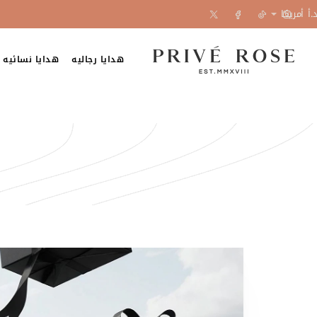
.أ
أمريكا
هدايا رجاليه
هدايا نسائيه