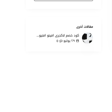
مقالات أخرى
كود خصم لاكجري افينو افنيو للهدايا 2026 كوبون
٢٩
يوليو
0