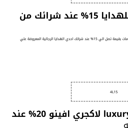
د شرائك من
احصل الان علي اقوي عروض متجر لاكجري افينو للهدايا 2026 بخصومات بقيمة تصل الي 15% عند شرائك احدي الهدايا الرجالية المعروضة علي
4L15
كوبون خصم luxuryav.net.net لاكجري افينو 20% عند
ه