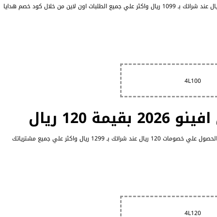
اشتري الان الهدايا من luxuryav.net.net واحصلي علي خصم 100 ريال عند شرائك بـ 1099 ريال واكثر علي جميع الطلبات اون لاين من خلال كود خصم هدايا
4L100
ة 120 ريال
عند تفعيلك رمز كود خصم لاكجري افينو للهدايا 2026 ستتمكن من الحصول علي خصومات 120 ريال عند شرائك بـ 1299 ريال واكثر علي جميع مشترياتك
4L120