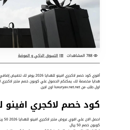
788 المشاهدات
التسوق الذكي و الموضة
أقوي كود خصم لاكجري افينو للهد
هدايا مخصصة لك، يمكنكم الحصول علي كوبون خصم متجر لاكجري افي
اول طلب من luxuryav.net.net اون لاين.
كود خصم لاكجري افينو للهدايا
احصل الان علي اقوي عروض متجر لاكجري افينو للهدايا 2026 50 ريال عند شرائك بـ 499 ريال واكثر احدي الهدايا المعروضة علي luxuryav.net
كوبون خصم 50 ريال