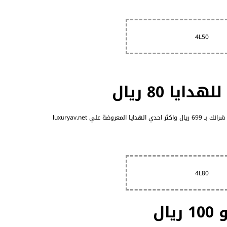
4L50
يا 80 ريال
4L80
ال