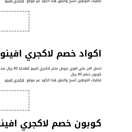
لطلبات الاونلاين انسخ والصق هذا الكود عبر موقع
لاكجري افينو
اكواد خصم لاكجري افينو للهدا
احصل الان علي اقوي عروض متجر لاكجري افينو للهدايا 80 ريال عند شرائك بـ 699 ريال واكثر احدي الهدايا المعروضة علي luxuryav.net
كوبون خصم 80 ريال
لطلبات الاونلاين انسخ والصق هذا الكود عبر موقع
لاكجري افينو
كوبون خصم لاكجري افينو 100 ري