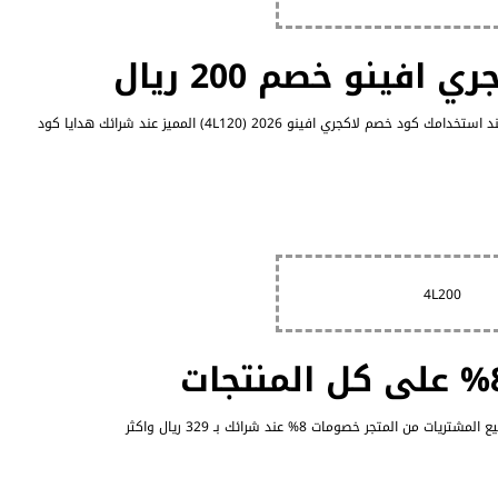
فينو خصم 200 ريال
يمكنك الحصول علي خصم 200 ريال عند شرائك بـ 1999 ريال واكثر عند استخدامك كود خصم لاكجري افينو 2026 (4L120) المميز عند شرائك هدايا كود
4L200