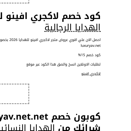
كود خصم لاكجري افينو للهدايا 15% عن
الهدايا الرجالية
luxuryav.net
كود خصم 15%
لطلبات الاونلاين انسخ والصق هذا الكود عبر موقع
لاكجري افينو
شرائك من
الهدايا النسائي