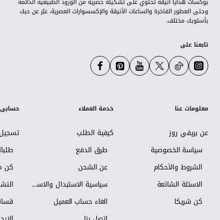
بوكسات هدايا أنيقة تحتوي على تشكيلة حصرية من الورود الطبيعية الدائمة
وحتى العطور الفاخرة والساعات الأنيقة والإكسسوارات العصرية، عبّر عن حبك
بأسلوبك مختلف.
تابعنا على
معلومات عنا
خدمة العملاء
حسابي
عن بريفي روز
كيفية الطلب
تسجيل 
سياسة الخصوصية
طرق الدفع
طلبا
الشروط والأحكام
عن الشحن
كن مس
الاسئلة الشائعة
سياسية الاستبدال والاسترجاع
النشر
كن شريكاً
الغاء حساب العميل
قسائم
اتصل بنا
الإرجا