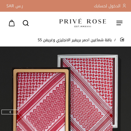
الدخول لحسابك
ر.س
SAR
باقة شماغين احمر بريفير الانجليزي وغريفن S5
home