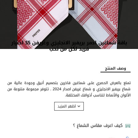
باقة شماغين احمر بريفير الانجليزي وغريفن S5 اختيار
فريد لكل من تحب
وصف المنتج
تمتع بالعرض الحصري على شماغين فاخرين بتصميم أنيق وجودة عالية من
شماغ بريفير الانجليزي و شماغ غريفن اصدار 2024 . تتوفر مجموعة متنوعة من
الألوان والأنماط لتناسب أذواقك المختلفة.
الشماغ الأول
شماغ بريفير احمر كلاسيك انجليزي 2024
كيف اعرف مقاس الشماغ ؟