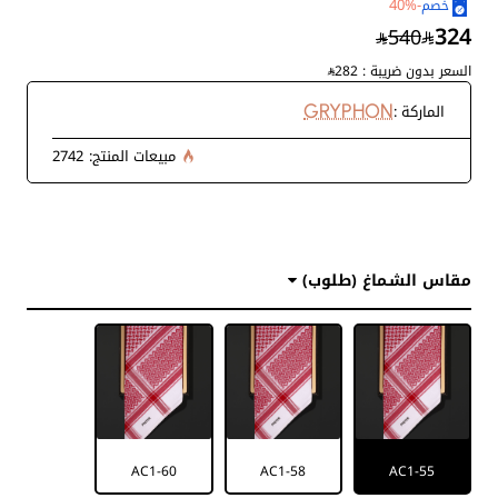
-40%
خصم
الشماغ الثاني
شماغ غريفن احمر غامق فاخر G28
324
540
السعر بدون ضريبة :
282
تفاصيل ومواصفات شماغ :
الماركة :
GRYPHON
خامة الشماغ مصنوعة من القطن الطبيعي 100%.
مبيعات المنتج:
2742
يتميز الشماغ بالملمس الناعم الذي يعطي راحة أثناء لبسه.
أطراف الشماغ متطابقة من جميع الجوانب.
لون ثابت لا يتغير مع الاستعمال.
شماغ ذو تصميم فريد وطابع جذاب خيار مثالي للمناسبات.
تعليمات عند غسيل الشماغ الاحمر:
مقاس الشـماغ (طلوب)
الغسيل باليد فقط.
عدم استخدام الغسيل الجاف.
درجة حرارة الغسيل اقل من 40 مئوية.
لا تستخدم منظفات تحتوي على الكلوراين تسخين المكواة على درجة
110 مئوية.
يجيب كي العلامة من الخلف فقط.
AC1-60
AC1-58
AC1-55
لمشاهدة أحدث الاشمغة والغتر على متجر بريفي روز قم
بالضغط هنا