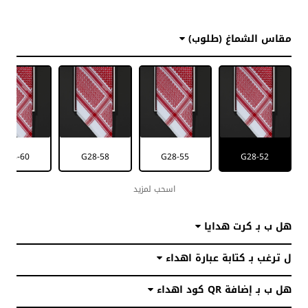
تشكيلة متنوعة من الهدايا
مقاس الشماغ (طلوب)
الفاخرة
أفكار هدايا رجاليه ونسائيه تناسب
كل الأوقات والمناسبات
G28-60
G28-58
G28-55
G28-52
اسحب لمزيد
هل ب بـ كرت هدايا
ل ترغب بـ كتابة عبارة اهداء
هل ب بـ إضافة QR كود اهداء