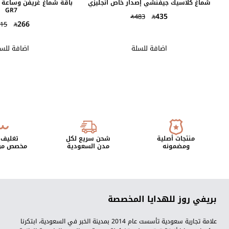
شماغ كلاسيك جيفنشي إصدار خاص انجليزي
باقة شماغ غريفن وساعة ج
GR7
435
483
266
15
اضافة للسلة
اضافة للس
منتجات أصلية
شحن سريع لكل
تغليف 
ومضمونه
مدن السعودية
مخصص من 
بريفي روز للهدايا المخصصة
علامة تجارية سعودية تأسست عام 2014 بمدينة الخبر في السعودية، ابتكرنا