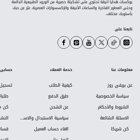
بوكسات هدايا أنيقة تحتوي على تشكيلة حصرية من الورود الطبيعية الدائمة
وحتى العطور الفاخرة والساعات الأنيقة والإكسسوارات العصرية، عبّر عن حبك
بأسلوبك مختلف.
تابعنا على
معلومات عنا
خدمة العملاء
حسابي
عن بريفي روز
كيفية الطلب
تسجيل 
سياسة الخصوصية
طرق الدفع
طلبا
الشروط والأحكام
عن الشحن
كن مس
الاسئلة الشائعة
سياسية الاستبدال والاسترجاع
النشر
كن شريكاً
الغاء حساب العميل
قسائم
اتصل بنا
الإرجا