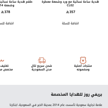
هدية ساعة نسائية مع ورد وشمعة معطرة
طقم هدية ساعة نسائية
CL02
وشمعة CL14
378
357
اضافة للسلة
اضافة للس
منتجات أصلية
شحن سريع لكل
تغليف 
ومضمونه
مدن السعودية
مخصص من 
بريفي روز للهدايا المخصصة
علامة تجارية سعودية تأسست عام 2014 بمدينة الخبر في السعودية، ابتكرنا