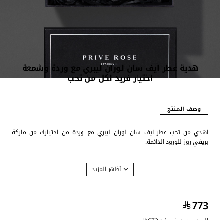
هدية عطر ايف سان لوران ليبري مع وردة وشمعة
اختيار فريد لكل من تحب
وصف المنتج
اهدي من تحب عطر ايف سان لوران ليبري مع وردة من اختيارك من ماركة
بريفي روز للورود الدائمة.
عطر ايف سان لوران ليبري - أو دي بارفيوم للنساء 100 مل
عطر ايف سان لوران ليبري، العطر الأنثوي الجديد من إيف سان لوران دللي
773
نفسك بهذا العطر ذي النفحات الوردية والذي يمزج اللافندر الفرنسي مع زهر
البرتقال المستخرج خصيصًا من المغرب مع نوتات مسكية جريئة تزيدك تألقًا عطر