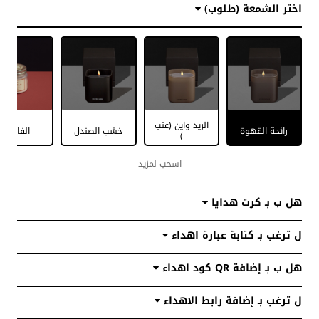
أفكار هدايا رجاليه ونسائيه تناسب
اختر الشمعة (طلوب)
كل الأوقات والمناسبات
الريد واين (عنب
رائحة القهوة
خشب الصندل
الفانيليا
)
اسحب لمزيد
هل ب بـ كرت هدايا
ل ترغب بـ كتابة عبارة اهداء
هل ب بـ إضافة QR كود اهداء
ل ترغب بـ إضافة رابط الاهداء