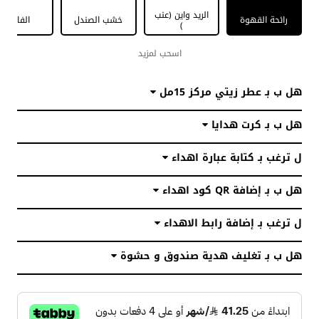
الريد واين (عنب
رائحة القهوة
خشب الصندل
الفانيليا
)
اسحب لمزيد
هل ب بـ عطر زيتي مركز 15مل
هل ب بـ كرت هدايا
ل ترغب بـ كتابة عبارة اهداء
هل ب بـ إضافة QR كود اهداء
ل ترغب بـ إضافة رابط الاهداء
هل ب بـ تغليف هدية صندوق و حشوة