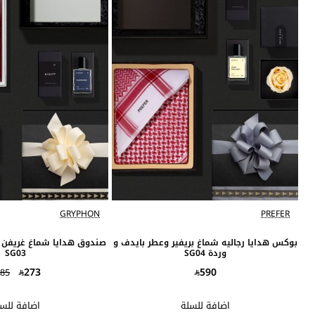
GRYPHON
PREFER
بوكس هدايا رجاليه شماغ بريفير وعطر بايدف و
صندوق هدايا شماغ غريفن 
وردة SG04
SG03
273
590
85
اضافة للسلة
اضافة للس