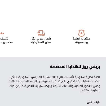
منتجات أصلية
شحن سريع لكل
تغليف 
ومضمونه
مدن السعودية
مخصص من 
بريفي روز للهدايا المخصصة
علامة تجارية سعودية تأسست عام 2014 بمدينة الخبر في السعودية، ابتكرنا
بوكسات هدايا أنيقة تحتوي على تشكيلة حصرية من الورود الطبيعية الدائمة
وحتى العطور الفاخرة والساعات الأنيقة والإكسسوارات العصرية، عبّر عن حبك
بأسلوبك مختلف.
تابعنا على