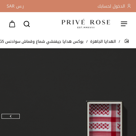
الدخول لحسابك
ر.س
SAR
الهدايا الجاهزة
بوكس هدايا جيفنشي شماغ وقماش سوادنس G5
home