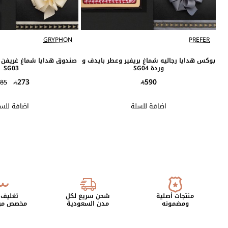
GRYPHON
PREFER
بوكس هدايا رجاليه شماغ بريفير وعطر بايدف و
صندوق هدايا شماغ غريفن 
وردة SG04
SG03
273
590
85
اضافة للسلة
اضافة للس
منتجات أصلية
شحن سريع لكل
تغليف 
ومضمونه
مدن السعودية
مخصص من 