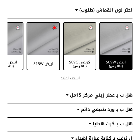
اختر لون القماش (طلوب)
ابيض S09W
كريمي S09C
ابيض S16W
ابيض S15W
(+84 ر.س)
(+84 ر.س)
(+45 ر.س)
اسحب لمزيد
هل ب بـ عطر زيتي مركز 15مل
هل ب بـ ورد طبيعي دائم
هل ب بـ كرت هدايا
ل ترغب بـ كتابة عبارة اهداء