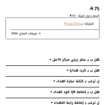
الورود تأتيكم من دولة الأكوادور.
75
لمشاهدة جميع منتجات بريفي روز من الورد الدائم وأنواع مختلفة من صناديق
الاهداء
انقر هنا
وتصفح بقية منتجاتنا!
السعر بدون ضريبة :
65
الماركة :
Prive Rose
تشكيلة متنوعة من الهدايا
مبيعات المنتج:
2944
الفاخرة
أفكار هدايا رجاليه ونسائيه تناسب
هل ب بـ عطر زيتي مركز 15مل
كل الأوقات والمناسبات
هل ب بـ كرت هدايا
ل ترغب بـ كتابة عبارة اهداء
هل ب بـ إضافة QR كود اهداء
ل ترغب بـ إضافة رابط الاهداء