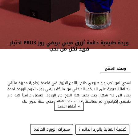
وردة طبيعية دائمة أزرق ميني بريفي روز PRU3 اختيار
فريد لكل من تحب
وصف المنتج
اهدي لمن تحب ورد طبيعي دائم باللون الأزرق في قاعدة زجاجية مميزة مثالي
لإضافة الحيوية على الديكور الداخلي من ماركة بريفي روز ، تدوم الوردة لمدة
تصل إلى 12 شهرًا حيث يعتبر هذا النوع من الورود الافضل عالمياً لانه ورد
طبيعي إكوادوري تم معالجتة لتدوم عدة أشهر وحتى سنة بدون ماء
تأتي في قاعدة زجاجية بارتفاع 3.5 سم وعرض 5.5 سم
يفضل حفظ الورده في مكان بارد وعدم تعرضها للحراره.
البوكس يحتوي على ورده واحده بحجم 6 سم.
كيفية العناية بالورد الدائم ؟
مميزات الورود الخالدة
معبأة في صندوق من الورق المقوى لون اسود مناسب للأهداء.