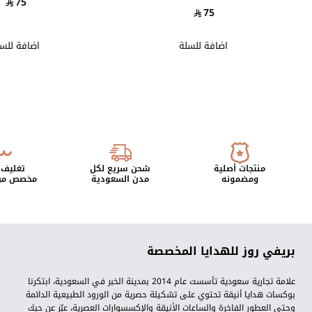
75
75
اضافة للسلة
اضافة للس
منتجات أصلية
شحن سريع لكل
تغليف 
ومضمونه
مدن السعودية
مخصص من 
بريفي روز للهدايا المخصصة
علامة تجارية سعودية تأسست عام 2014 بمدينة الخبر في السعودية، ابتكرنا
بوكسات هدايا أنيقة تحتوي على تشكيلة حصرية من الورود الطبيعية الدائمة
وحتى العطور الفاخرة والساعات الأنيقة والإكسسوارات العصرية، عبّر عن حبك