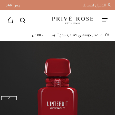
الدخول لحسابك
ر.س
SAR
عطر جيفنشي لانترديت روج ألتيم للنساء 80 مل
home