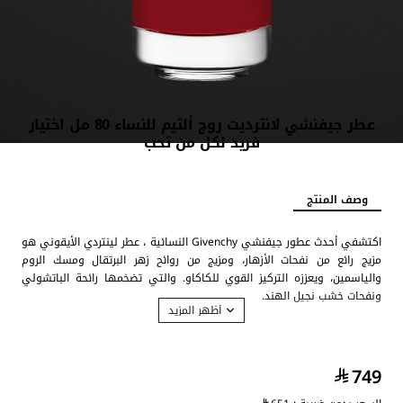
عطر جيفنشي لانترديت روج ألتيم للنساء 80 مل اختيار
فريد لكل من تحب
وصف المنتج
اكتشفي أحدث عطور جيفنشي Givenchy النسائية ، عطر لينتردي الأيقوني هو
مزيج رائع من نفحات الأزهار، ومزيج من روائح زهر البرتقال ومسك الروم
والياسمين، ويعززه التركيز القوي للكاكاو. والتي تضخمها رائحة الباتشولي
ونفحات خشب نجيل الهند.
الخط العطري عنبر فلورا
بيت الأزياء الفرنسي جيفنشي Givenchy .
عطر لا انترديت روج L’Interdit Rouge.
749
عطر شرقي - زهري للنساء .