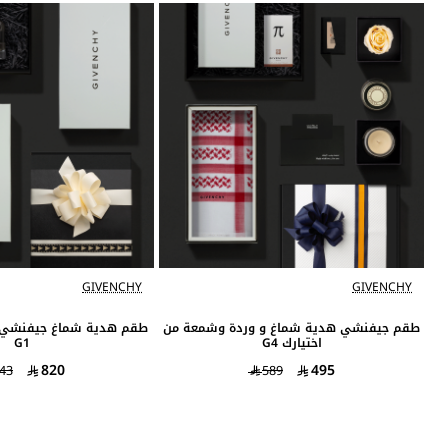
GIVENCHY
GIVENCHY
الافضل مبيعاً
طقم جيفنشي هدية شماغ و وردة وشمعة من
طقم هدية شماغ جيفنشي
اختيارك G4
G1
820
495
43
589