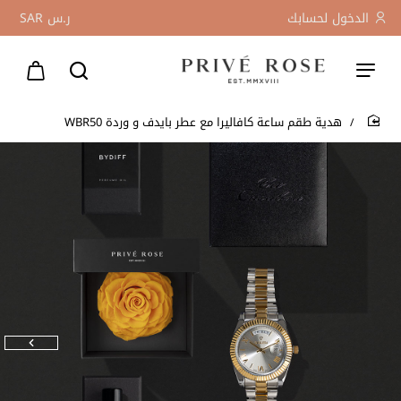
الدخول لحسابك
ر.س
SAR
هدية طقم ساعة كافاليرا مع عطر بايدف و وردة WBR50
home