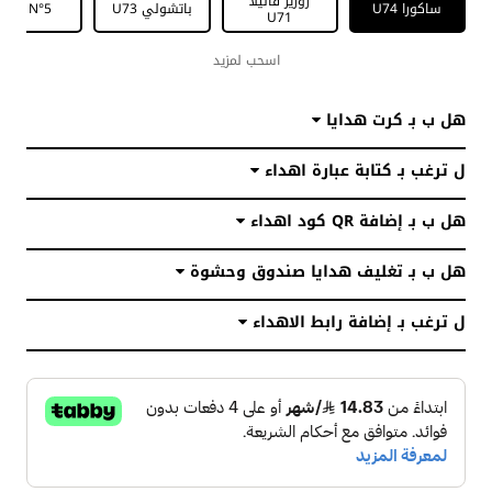
روزيز فانيلا
ساكورا U74
باتشولي U73
W38 N°5
U71
اسحب لمزيد
هل ب بـ كرت هدايا
ل ترغب بـ كتابة عبارة اهداء
هل ب بـ إضافة QR كود اهداء
هل ب بـ تغليف هدايا صندوق وحشوة
ل ترغب بـ إضافة رابط الاهداء