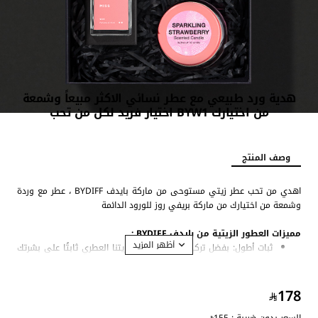
هدية ورد طبيعي مع عطر نسائي الاكثر مبيعاً وشمعة
من اختيارك BYW1 اختيار فريد لكل من تحب
الافضل مبيعاً
وصف المنتج
اهدي من تحب عطر زيتي مستوحى من ماركة بايدف BYDIFF ، عطر مع وردة
وشمعة من اختيارك من ماركة بريفي روز للورود الدائمة
مميزات العطور الزيتية من بايدف BYDIFF :
ثبات أطول: بفضل تركيزه العالي، يبقى زيتنا العطري ثابتًا على بشرتك
طوال اليوم دون الحاجة إلى إعادة وضعه.
تم تركيب العطر الزيتي من مواد عالية الجودة وخالية من الكحول، مما
178
يجعله مناسبًا للبشرة الحساسة.
عبوة أنيقة: يأتي زيتنا العطري بسعة 15 مل لسهولة الاستخدام