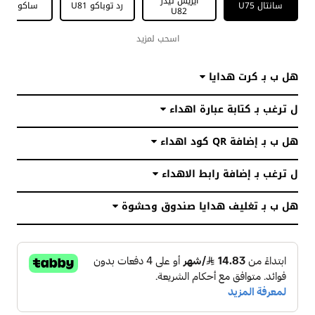
ايريش ليذر
سانتال U75
رد توباكو U81
ساكورا U74
U82
اسحب لمزيد
هل ب بـ كرت هدايا
ل ترغب بـ كتابة عبارة اهداء
هل ب بـ إضافة QR كود اهداء
ل ترغب بـ إضافة رابط الاهداء
هل ب بـ تغليف هدايا صندوق وحشوة