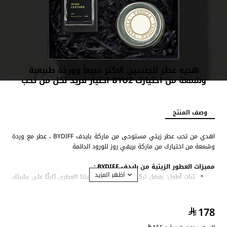
هديه عطر للجنسين الاكثر مبيعاً ووردة طبيعية
وشمعة من اختيارك BYU2 اختيار فريد لكل من تحب
وصف المنتج
اهدي من تحب عطر زيتي مستوحى من ماركة بايدف BYDIFF ، عطر مع وردة
وشمعة من اختيارك من ماركة بريفي روز للورود الدائمة
مميزات العطور الزيتية من بايدف BYDIFF :
ثبات أطول: بفضل تركيزه العالي، يبقى زيتنا العطري ثابتًا على بشرتك
طوال اليوم دون الحاجة إلى إعادة وضعه.
تم تركيب العطر الزيتي من مواد عالية الجودة وخالية من الكحول، مما
يجعله مناسبًا للبشرة الحساسة.
178
عبوة أنيقة: يأتي زيتنا العطري بسعة 15 مل لسهولة الاستخدام