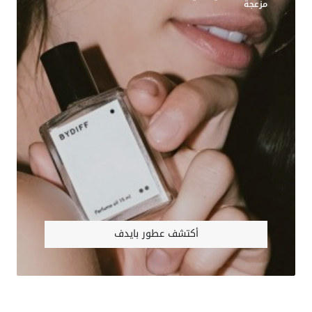
مزعجة
أكتشف عطور بايدف